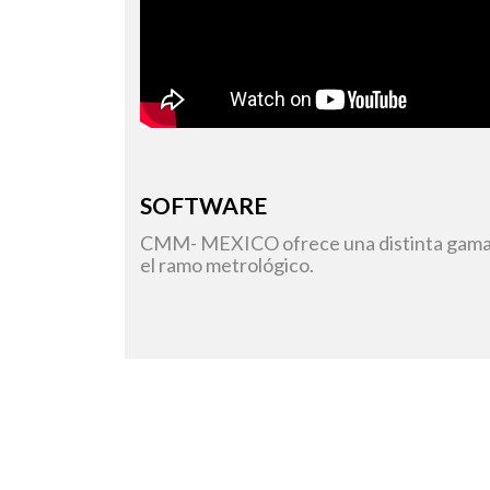
SOFTWARE
CMM- MEXICO ofrece una distinta gama de
el ramo metrológico.