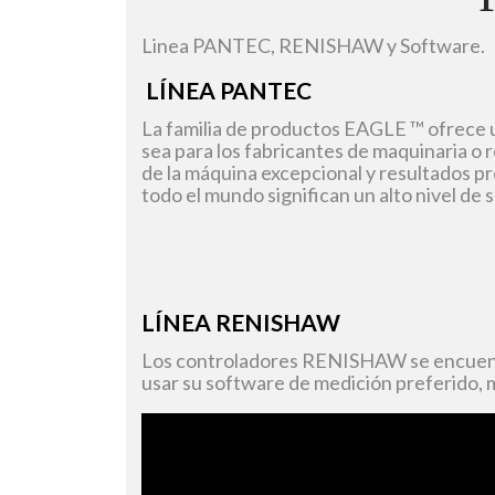
Linea PANTEC, RENISHAW y Software.
LÍNEA PANTEC
La familia de productos EAGLE ™ ofrece 
sea para los fabricantes de maquinaria o r
de la máquina excepcional y resultados p
todo el mundo significan un alto nivel de 
LÍNEA RENISHAW
Los controladores RENISHAW se encuentr
usar su software de medición preferido, 