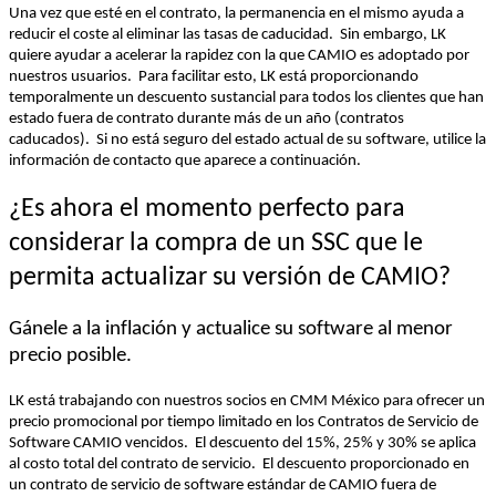
Una 
vez
 que 
esté
en
el
contrato
, la 
permanencia
en
el
mismo
ayuda
 a 
reducir
el
coste
 al 
eliminar
 las 
tasas
 de 
caducidad
.  
Sin embargo, LK 
quiere
ayudar
a
acelerar
 la 
rapidez
 con la que CAMIO es 
adoptado
por
nuestros
usuarios
.  
Para 
facilitar
esto
, LK 
está
proporcionando
temporalmente
 un 
descuento
sustancial
 para 
todos
los
clientes
 que 
han
estado
fuera
 de 
contrato
durante
más
 de un 
año
 (
contratos
caducados
)
.  
Si no 
está
seguro
 del 
estado
 actual de 
su
 software, 
utilice
 la 
información
 de 
contacto
 que 
aparece
 a 
continuación
.  
¿Es 
ahora
el
momento
 perfecto para 
considerar
 la 
compra
 de 
un SSC
 que le 
permita
actualizar
su
versión
 de CAMIO?
Gánele
 a la 
inflación
 y 
actualice
su
 software al 
menor
precio
posible
.
LK 
está
trabajando
 con 
nuestros
socios
en
 CMM México para 
ofrecer
 un 
precio
promocional
por
tiempo
limitado
en
los
Contratos
 de 
Servicio
 de 
Software CAMIO 
vencidos
.  
El 
descuento
 del 15%, 25% y 30% se 
aplica
al 
costo
 total del 
contrato
 de 
servicio
.  
El 
descuento
proporcionado
en
un 
contrato
 de 
servicio
 de software 
estándar
 de CAMIO 
fuera
 de 