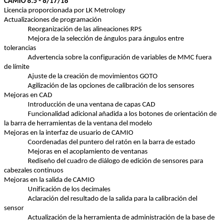
CAMIO 8.5 - 8/17/18
Licencia
proporcionada
por
 LK Metrology
Actualizaciones
 de 
programación
Reorganización
 de las 
alineaciones
 RPS
Mejora
 de la 
selección
 de 
ángulos
 para 
ángulos
 entre 
tolerancias
Advertencia
sobre
 la 
configuración
 de variables de MMC 
fuera
de 
límite
Ajuste
 de la 
creación
 de 
movimientos
 GOTO
Agilización de las 
opciones
 de 
calibración
 de 
los
sensores
Mejoras
en
 CAD
Introducción
 de 
una
ventana
 de 
capas
 CAD
Funcionalidad
adicional
añadida
 a 
los
botones
 de 
orientación
 de 
la barra de 
herramientas
 de la 
ventana
 del 
modelo
Mejoras
en
 la 
interfaz
 de 
usuario
 de CAMIO
Coordenadas
 del 
puntero
 del 
ratón
en
 la barra de 
estado
Mejoras
en
el
acoplamiento
 de 
ventanas
Rediseño
 del 
cuadro
 de 
diálogo
 de 
edición
 de 
sensores
 para 
cabezales
continuos
Mejoras
en
 la 
salida
 de CAMIO
Unificación
 de 
los
decimales
Aclaración
 del 
resultado
 de la 
salida
 para la 
calibración
 del 
sensor
Actualización
 de la 
herramienta
 de 
administración
 de la base de 