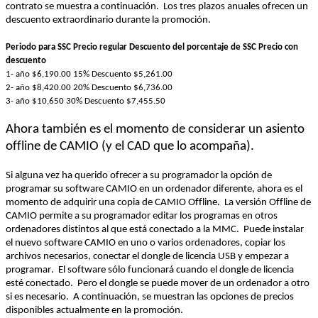
contrato
 se 
muestra
 a 
continuación
.  
Los 
tres
plazos
anuales
ofrecen
 un 
descuento
extraordinario
durante
 la 
promoción
.  
Periodo
 para 
SSC
Precio
regular
Descuento
 del 
porcentaje
 de 
SSC
Precio
 con 
descuento
1- 
año
$6,190.00
15% Descuento
$5,261.00
2- 
año
$8,420.00
20% Descuento
$6,736.00
3- 
año
$10,650
30% Descuento
$7,455.50
Ahora
también
 es 
el
momento
 de 
considerar
 un asiento 
offline de CAMIO (y 
el
 CAD que lo 
acompaña
)
.  
Si 
alguna
vez
 ha 
querido
ofrecer
 a 
su
programador
 la 
opción
 de 
programar
su
 software CAMIO 
en
 un 
ordenador
diferente
, 
ahora
 es 
el
momento
 de 
adquirir
una
copia
 de CAMIO Offline
.  
La 
versión
 Offline de 
CAMIO 
permite
 a 
su
programador
editar
los
programas
en
otros
ordenadores
distintos
 al que 
está
conectado
 a la MMC.  
Puede
instalar
el
 nuevo software CAMIO 
en
 uno o 
varios
ordenadores
, 
copiar
los
archivos
necesarios
, 
conectar
el
 dongle de 
licencia
 USB y 
empezar
 a 
programar
.  
El software 
sólo
funcionará
cuando
el
 dongle de 
licencia
esté
conectado
.  
Pero 
el
 dongle se 
puede
 mover de un 
ordenador
a
otro
si
 es 
necesario
.  
A 
continuación
, se 
muestran
 las 
opciones
 de 
precios
disponibles
actualmente
en
 la 
promoción
.  