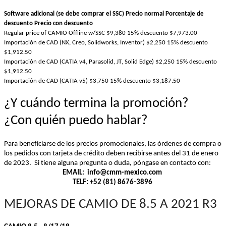
Software 
adicional
 (se 
debe
comprar
el
SSC)
Precio
normal
Porcentaje
 de 
descuento
Precio
 con 
descuento
Regular price of CAMIO Offline w/SSC
$9,380
15% 
descuento
$7,973.00
Importación
 de CAD (NX, Creo, 
Solidworks
, 
Inventor)
$2,250
15% 
descuento
$1,912.50
Importación
 de CAD (CATIA v4, Parasolid, JT, Solid 
Edge)
$2,250
15% 
descuento
$1,912.50
Importación
 de CAD (CATIA v
5)
$3,750
15% 
descuento
$3,187.50
¿Y 
cuándo
 termina la 
promoción
?  
¿Con 
quién
puedo
hablar
?
Para 
beneficiarse
 de 
los
precios
promocionales
, las 
órdenes
 de 
compra
 o 
los
pedidos
 con 
tarjeta
 de 
crédito
deben
recibirse
 antes del 31 de 
enero
de 2023
.  
Si 
tiene
alguna
pregunta
 o 
duda
, 
póngase
en
contacto
 con:
EMAIL: 
info@cmm-mexico.com
TELF:
+52 (81) 8676-3896
MEJORAS DE CAMIO DE 8.5 A 2021 R3