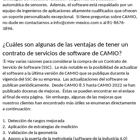
automática
 de 
sensores
.  
Además
, 
el
 software 
está
respaldado
por
 un 
equipo
 de 
ingenieros
 de 
aplicaciones
altamente
cualificados
 que 
ofrecen
un 
soporte
personalizado
excepcional
.  
Si 
tiene
preguntas
sobre
 CAMIO, 
no 
dude
en
contactarnos
 a info@cmm-mexico.com o al 81-8676-
3896
.  
¿
Cuáles
 son 
algunas
 de las 
ventajas
 de 
tener
 un 
contrato
 de 
servicios
 de software de CAMIO?
①
 Hay 
varias
razones
 para 
considerar
 la 
compra
 de un 
Contrato
 de 
Servicio
 de Software (SSC)
.  
La 
más
 notable es la 
posibilidad
 de 
actualizar
el
 software a la 
última
versión
 de CAMIO que se 
publique
durante
 la 
vigencia
 del SSC de 
su
empresa
.  
Las 
actualizaciones
 del software se 
publican 
periódicamente
.  
Desde
 CAMIO 8.5 hasta CAMIO 2022 se 
han
publicado
docenas
 de 
mejoras
.  
Éstas
 se 
pueden
encontrar
en
el
 enlace 
al final de 
esta
página
.  
Sin embargo, 
algunas
 de las 
mejoras
 que 
nuestros
clientes
han
encontrado
más
útiles
 se 
enumeran
directamente
a 
continuación
:  
1.  
Detección
 de 
rasgos
mejorada
2.  
Aplicación
 de 
estrategias
 de 
medición
3.  
Validación
 de la 
geometría
4.  
Apoyo
 a la 
puerta
 de la 
metrología
 (software de la 
industria
 4.0)