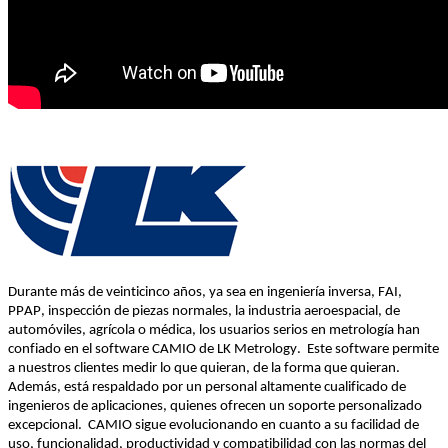
Durante 
más
 de 
veinticinco
años
, 
ya
 sea 
en
ingeniería
inversa
, FAI, 
PPAP, 
inspección
 de 
piezas
normales
, la 
industria
aeroespacial
, de 
automóviles
, 
agrícola
 o 
médica
, 
los
usuarios
 serios 
en
metrología
han
confiado
en
el
 software CAMIO de LK Metrology
.  
Este software 
permite
a 
nuestros
clientes
medir
 lo que 
quieran
, de la forma que 
quieran
.  
Además
, 
está
respaldado
por
 un personal 
altamente
cualificado
 de 
ingenieros
 de 
aplicaciones
, 
quienes
ofrecen
 un 
soporte
personalizado
excepcional
.  
CAMIO 
sigue
evolucionando
en
cuanto
 a 
su
facilidad
 de 
uso
, 
funcionalidad
, 
productividad
 y 
compatibilidad
 con las 
normas
 del 