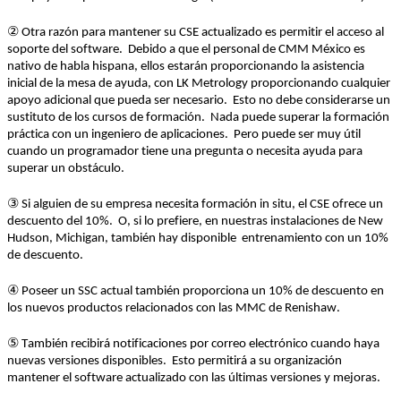
②
Otra
razón
 para 
mantener
su
 CSE 
actualizado
 es 
permitir
el
acceso
 al 
soporte
 del software
.  
Debido
 a que 
el
 personal de CMM México es 
nativo
 de 
habla
hispana
, 
ellos
estarán
proporcionando
 la 
asistencia
inicial
 de la mesa de 
ayuda
, con LK Metrology 
proporcionando
cualquier
apoyo
adicional
 que 
pueda
 ser 
necesario
.  
Esto no 
debe
considerarse
 un 
sustituto
 de 
los
cursos
 de 
formación
.  
Nada 
puede
superar
 la 
formación
práctica
 con un 
ingeniero
 de 
aplicaciones
.  
Pero 
puede
 ser 
muy
útil
cuando
 un 
programador
tiene
una
pregunta
 o 
necesita
ayuda
 para 
superar
 un 
obstáculo
.  
③
 Si 
alguien
 de 
su
empresa
necesita
formación
 in situ, 
el
 CSE 
ofrece
 un 
descuento
 del 10%
.  
O, 
si
 lo 
prefiere
, 
en
nuestras
instalaciones
 de New 
Hudson, Michigan, 
también
 hay disponible  
entrenamiento
 con un 10% 
de 
descuento
.  
④
Poseer
un SSC
 actual 
también
proporciona
 un 10% de 
descuento
en
los
nuevos
productos
relacionados
 con las MMC de Renishaw
.  
⑤
También
recibirá
notificaciones
por
correo
electrónico
cuando
haya
nuevas
versiones
disponibles
.  
Esto 
permitirá
 a 
su
organización
mantener
el
 software 
actualizado
 con las 
últimas
versiones
 y 
mejoras
.  