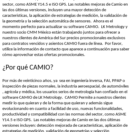
sector, 
como
 ASME Y14.5 e ISO GPS. Las notables 
mejoras
 de Camio 
en
las dos 
últimas
versiones
, 
incluyen
una
 mayor 
detección
 de 
características
, la 
aplicación
 de 
estrategias
 de 
medición
, la 
validación
 de 
la 
geometría
 y la 
selección
automática
 de 
sensores
.  
Ahora
 es 
el
momento
 perfecto para 
actualizar
su
 software CAMIO
.  
LK Metrology y 
nuestro
 socio CMM México 
están
trabajando
juntos
 para 
ofrecer
 a 
nuestros
clientes
 de América del Sur 
precios
promocionales
exclusivos
para 
contratos
vencidos
 y asientos CAMIO 
fuera
 de 
línea
.  
Por favor, 
utilice
 la 
información
 de 
contacto
 que 
aparece
 a 
continuación
 para saber 
cómo
aprovechar
estas
ofertas
promocionales
.  
¿Por 
qué
 CAMIO?
Por 
más
 de 
veinticinco
años
, 
ya
  sea 
en
ingeniería
inversa
, FAI, PPAP o 
inspección
 de 
piezas
normales
, la 
industria
aeroespacial
, de 
automóviles
, 
agrícola
 y 
médica
, 
los
usuarios
 serios de 
metrología
han
confiado
en
el
software CAMIO de LK Metrology
.  
CAMIO Permite a 
nuestros
clientes
medir
 lo que 
quieran
 y de la forma que 
quieran
 y 
además
sigue
evolucionando
en
cuanto
 a 
facilidad
 de 
uso
, 
nuevas
funcionalidades
, 
productividad
 y 
compatibilidad
 con las 
normas
 del sector, 
como
 ASME 
Y14.5 e ISO GPS
.  
Las notables 
mejoras
 de Camio 
en
 las dos 
últimas
versiones
incluyen
: 
detección
mejorada
 de 
características
, 
aplicación
 de 
estrategias
 de 
medición
, 
validación
 de 
geometrías
 y 
selección