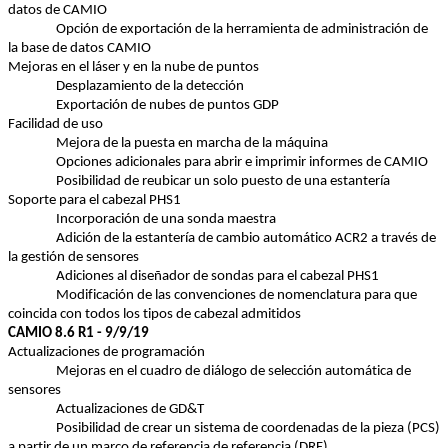
datos
 de CAMIO
Opción
 de 
exportación
 de la 
herramienta
 de 
administración
 de 
la base de 
datos
 CAMIO
Mejoras
en
el
láser
 y 
en
 la 
nube
 de puntos
Desplazamiento
 de la 
detección
Exportación
 de 
nubes
 de puntos GDP
Facilidad
 de 
uso
Mejora
 de la 
puesta
en
marcha
 de la 
máquina
Opciones
adicionales
 para 
abrir
 e 
imprimir
informes
 de CAMIO
Posibilidad
 de 
reubicar
 un solo 
puesto
 de 
una
estantería
Soporte
 para 
el
cabezal
 PHS1
Incorporación
 de 
una
sonda
maestra
Adición
 de la 
estantería
 de 
cambio
automático
 ACR2 a 
través
 de 
la 
gestión
 de 
sensores
Adiciones
 al 
diseñador
 de 
sondas
 para 
el
cabezal
 PHS1
Modificación
 de las 
convenciones
 de 
nomenclatura
 para que 
coincida
 con 
todos
los
tipos
 de 
cabezal
admitidos
CAMIO 8.6 R1 - 9/9/19
Actualizaciones
 de 
programación
Mejoras
en
el
cuadro
 de 
diálogo
 de 
selección
automática
 de 
sensores
Actualizaciones
 de GD&T
Posibilidad
 de 
crear
 un 
sistema
 de 
coordenadas
 de la 
pieza
 (PCS) 
a 
partir
 de un 
marco
 de 
referencia
 de 
referencia
 (DRF)