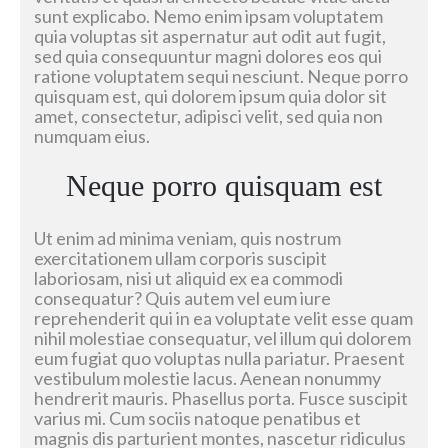
sunt explicabo. Nemo enim ipsam voluptatem
quia voluptas sit aspernatur aut odit aut fugit,
sed quia consequuntur magni dolores eos qui
ratione voluptatem sequi nesciunt. Neque porro
quisquam est, qui dolorem ipsum quia dolor sit
amet, consectetur, adipisci velit, sed quia non
numquam eius.
Neque porro quisquam est
Ut enim ad minima veniam, quis nostrum
exercitationem ullam corporis suscipit
laboriosam, nisi ut aliquid ex ea commodi
consequatur? Quis autem vel eum iure
reprehenderit qui in ea voluptate velit esse quam
nihil molestiae consequatur, vel illum qui dolorem
eum fugiat quo voluptas nulla pariatur. Praesent
vestibulum molestie lacus. Aenean nonummy
hendrerit mauris. Phasellus porta. Fusce suscipit
varius mi. Cum sociis natoque penatibus et
magnis dis parturient montes, nascetur ridiculus