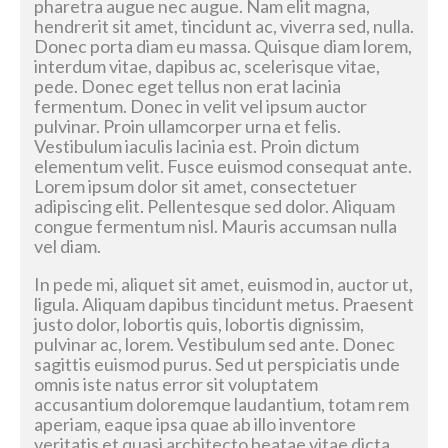
pharetra augue nec augue. Nam elit magna,
hendrerit sit amet, tincidunt ac, viverra sed, nulla.
Donec porta diam eu massa. Quisque diam lorem,
interdum vitae, dapibus ac, scelerisque vitae,
pede. Donec eget tellus non erat lacinia
fermentum. Donec in velit vel ipsum auctor
pulvinar. Proin ullamcorper urna et felis.
Vestibulum iaculis lacinia est. Proin dictum
elementum velit. Fusce euismod consequat ante.
Lorem ipsum dolor sit amet, consectetuer
adipiscing elit. Pellentesque sed dolor. Aliquam
congue fermentum nisl. Mauris accumsan nulla
vel diam.
In pede mi, aliquet sit amet, euismod in, auctor ut,
ligula. Aliquam dapibus tincidunt metus. Praesent
justo dolor, lobortis quis, lobortis dignissim,
pulvinar ac, lorem. Vestibulum sed ante. Donec
sagittis euismod purus. Sed ut perspiciatis unde
omnis iste natus error sit voluptatem
accusantium doloremque laudantium, totam rem
aperiam, eaque ipsa quae ab illo inventore
veritatis et quasi architecto beatae vitae dicta