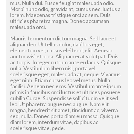
mus. Nulla dui. Fusce feugiat malesuada odio.
Morbi nunc odio, gravida at, cursus nec, luctus a,
lorem. Maecenas tristique orci ac sem. Duis
ultricies pharetra magna. Donec accumsan
malesuada orci.
Mauris fermentum dictum magna. Sed laoreet
aliquam leo. Ut tellus dolor, dapibus eget,
elementum vel, cursus eleifend, elit. Aenean
auctor wisi et urna. Aliquam erat volutpat. Duis
ac turpis. Integer rutrum ante eu lacus. Quisque
nulla. Vestibulum libero nisl, porta vel,
scelerisque eget, malesuada at, neque. Vivamus
eget nibh. Etiam cursus leo vel metus. Nulla
facilisi. Aenean nec eros. Vestibulum ante ipsum
primis in faucibus orci luctus et ultrices posuere
cubilia Curae; Suspendisse sollicitudin velit sed
leo. Ut pharetra augue nec augue. Nam elit
magna, hendrerit sit amet, tincidunt ac, viverra
sed, nulla. Donec porta diam eu massa. Quisque
diam lorem, interdum vitae, dapibus ac,
scelerisque vitae, pede.