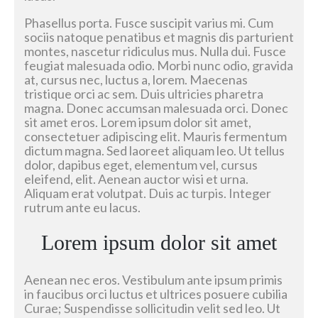
Phasellus porta. Fusce suscipit varius mi. Cum
sociis natoque penatibus et magnis dis parturient
montes, nascetur ridiculus mus. Nulla dui. Fusce
feugiat malesuada odio. Morbi nunc odio, gravida
at, cursus nec, luctus a, lorem. Maecenas
tristique orci ac sem. Duis ultricies pharetra
magna. Donec accumsan malesuada orci. Donec
sit amet eros. Lorem ipsum dolor sit amet,
consectetuer adipiscing elit. Mauris fermentum
dictum magna. Sed laoreet aliquam leo. Ut tellus
dolor, dapibus eget, elementum vel, cursus
eleifend, elit. Aenean auctor wisi et urna.
Aliquam erat volutpat. Duis ac turpis. Integer
rutrum ante eu lacus.
Lorem ipsum dolor sit amet
Aenean nec eros. Vestibulum ante ipsum primis
in faucibus orci luctus et ultrices posuere cubilia
Curae; Suspendisse sollicitudin velit sed leo. Ut