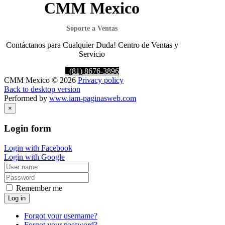
CMM Mexico
Soporte a Ventas
Contáctanos para Cualquier Duda! Centro de Ventas y
Servicio
(81) 8676-3896
CMM
Mexico
©
2026
Privacy policy
Back to desktop version
Performed by
www.iam-paginasweb.com
×
Login
form
Login with Facebook
Login with Google
Remember me
Log in
Forgot your username?
Forgot your password?